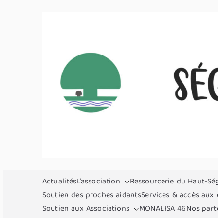
Aller
au
contenu
Actualités
L’association
Ressourcerie du Haut-Sé
Soutien des proches aidants
Services & accès aux 
Soutien aux Associations
MONALISA 46
Nos part