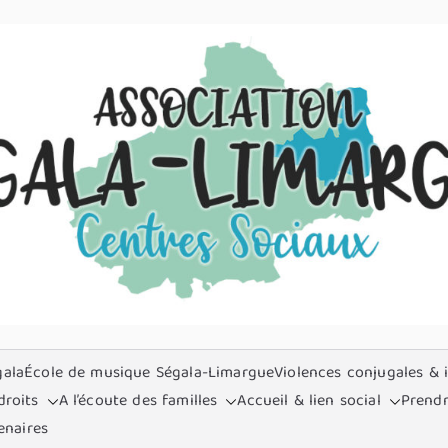
gala
École de musique Ségala-Limargue
Violences conjugales & i
droits
A l’écoute des familles
Accueil & lien social
Prendr
enaires