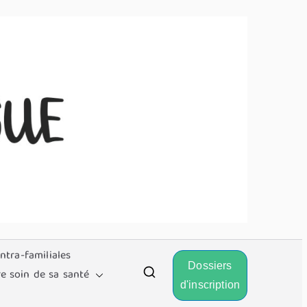
A
s
s
o
ntra-familiales
Dossiers
ci
e soin de sa santé
d'inscription