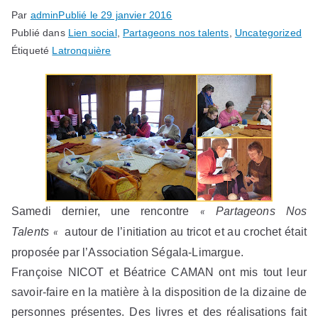
Par
admin
Publié le
29 janvier 2016
Publié dans
Lien social
,
Partageons nos talents
,
Uncategorized
Étiqueté
Latronquière
Samedi dernier, une rencontre
Partageons Nos
«
Talents
autour de l’initiation au tricot et au crochet était
«
proposée par l’Association Ségala-Limargue.
Françoise NICOT et Béatrice CAMAN ont mis tout leur
savoir-faire en la matière à la disposition de la dizaine de
personnes présentes. Des livres et des réalisations fait