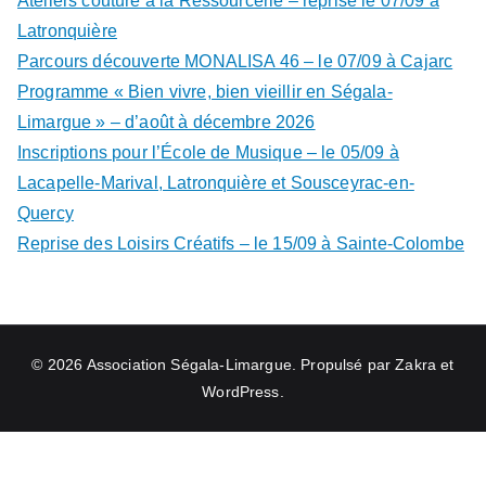
Ateliers couture à la Ressourcerie – reprise le 07/09 à
Latronquière
Parcours découverte MONALISA 46 – le 07/09 à Cajarc
Programme « Bien vivre, bien vieillir en Ségala-
Limargue » – d’août à décembre 2026
Inscriptions pour l’École de Musique – le 05/09 à
Lacapelle-Marival, Latronquière et Sousceyrac-en-
Quercy
Reprise des Loisirs Créatifs – le 15/09 à Sainte-Colombe
© 2026
Association Ségala-Limargue
. Propulsé par
Zakra
et
WordPress
.