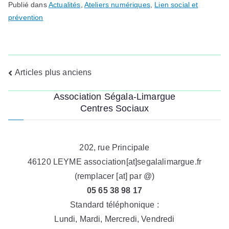
Publié dans
Actualités
,
Ateliers numériques
,
Lien social et
prévention
Navigation
Articles plus anciens
des
Association Ségala-Limargue
Centres Sociaux
articles
202, rue Principale
46120 LEYME association[at]segalalimargue.fr
(remplacer [at] par @)
05 65 38 98 17
Standard téléphonique :
Lundi, Mardi, Mercredi, Vendredi